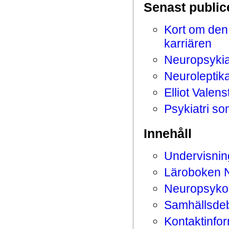
Senast public
Kort om den
karriären
Neuropsykia
Neuroleptik
Elliot Valen
Psykiatri so
Innehåll
Undervisnin
Läroboken 
Neuropsykolo
Samhällsdeb
Kontaktinfo