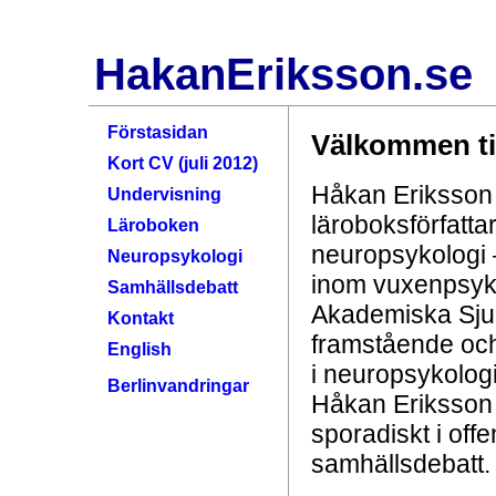
HakanEriksson.se
Förstasidan
Välkommen ti
Kort CV (juli 2012)
Håkan Eriksso
Undervisning
läroboksförfatta
Läroboken
neuropsykologi 
Neuropsykologi
inom vuxenpsyki
Samhällsdebatt
Akademiska Sju
Kontakt
framstående och
English
i neuropsykolog
Berlinvandringar
Håkan Eriksson
sporadiskt i offen
samhällsdebatt.